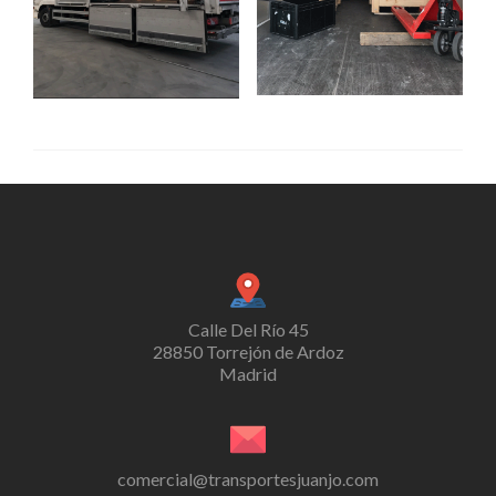
Calle Del Río 45
28850 Torrejón de Ardoz
Madrid
comercial@transportesjuanjo.com